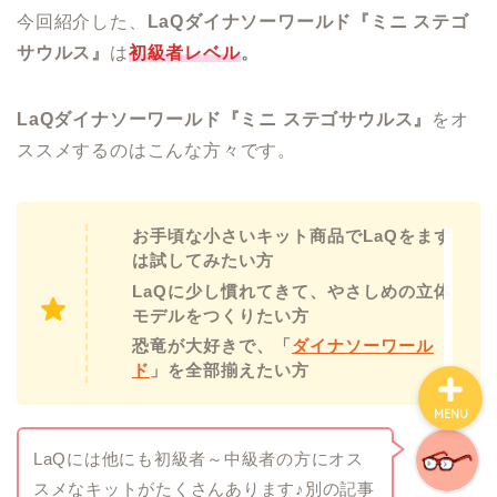
今回紹介した、
LaQダイナソーワールド『
ミニ ステゴ
サウルス
』
は
初級者レベル
。
ホーム
知育おもちゃ『LaQ』
LaQダイナソーワールド『
ミニ ステゴサウルス
』
をオ
ススメするのはこんな方々です。
”ありいっちゃん”のプロフ
ィール
お手頃な小さいキット商品でLaQをまず
は試してみたい方
お問い合わせ
LaQに少し慣れてきて、やさしめの立体
モデルをつくりたい方
恐竜が大好きで、「
ダイナソーワール
ド
」を全部揃えたい方
MENU
LaQには他にも初級者～中級者の方にオス
スメなキットがたくさんあります♪別の記事