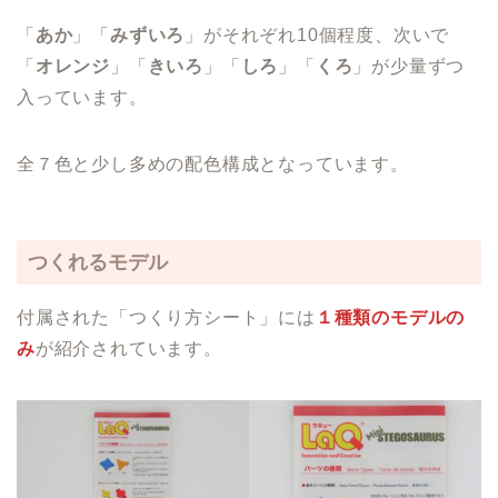
「
あか
」「
みずいろ
」がそれぞれ10個程度、次いで
「
オレンジ
」「
きいろ
」「
しろ
」「
くろ
」が少量ずつ
入っています。
全７色と少し多めの配色構成となっています。
つくれるモデル
付属された「つくり方シート」には
１種類のモデルの
み
が紹介されています。