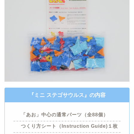
『ミニ ステゴサウルス』
の内容
「あお」中心の
通常パーツ
（全88個）
つくり方
シート（Instruction Guide)１枚