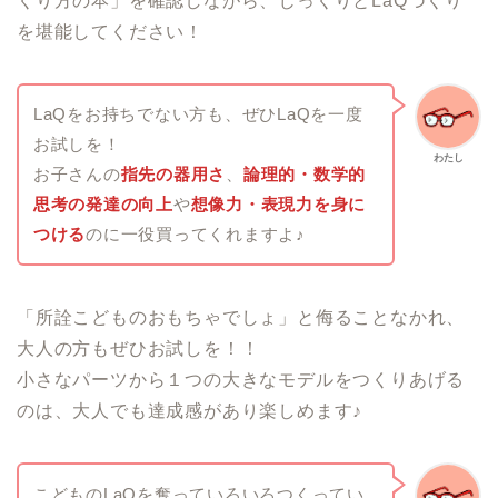
くり方の本」を確認しながら、じっくりとLaQづくり
を堪能してください！
LaQをお持ちでない方も、ぜひLaQを一度
お試しを！
わたし
お子さんの
指先の器用さ
、
論理的・数学的
思考の発達の向上
や
想像力・表現力を身に
つける
のに一役買ってくれますよ♪
「所詮こどものおもちゃでしょ」と侮ることなかれ、
大人の方もぜひお試しを！！
小さなパーツから１つの大きなモデルをつくりあげる
のは、大人でも達成感があり楽しめます♪
こどものLaQを奪っていろいろつくってい