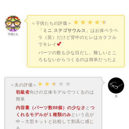
＜子供たちの評価＞
「
ミニ ステゴサウルス
」はお体ペラペ
子供たち
ラ（笑）だけど背中のヒレはカラフル
でキレイ
パーツの数も少な目だし、難しいとこ
ろもないからつくるのは簡単だったよ
＜夫の評価＞
初級者
向けの立体モデルでつくるのは
夫
簡単
内容量（パーツ数88個）の少なさ
と
つ
くれるモデルが１種類のみ
という点が
中～大型キットと比較して割高に感じ
る