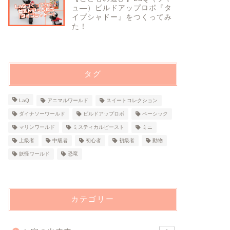
ュ―）ビルドアップロボ『タ
イプシャドー』をつくってみ
た！
タグ
LaQ
アニマルワールド
スイートコレクション
ダイナソーワールド
ビルドアップロボ
ベーシック
マリンワールド
ミスティカルビースト
ミニ
上級者
中級者
初心者
初級者
動物
妖怪ワールド
恐竜
カテゴリー