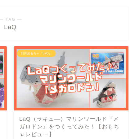
― TAG ―
LaQ
知育おもちゃ『LaQ』
LaQ（ラキュ―）マリンワールド『メ
ガロドン』をつくってみた！【おもち
ゃレビュー】