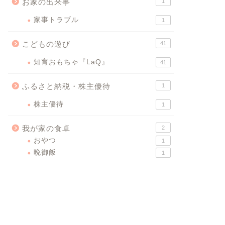
お家の出来事
1
家事トラブル
1
こどもの遊び
41
知育おもちゃ『LaQ』
41
ふるさと納税・株主優待
1
株主優待
1
我が家の食卓
2
おやつ
1
晩御飯
1