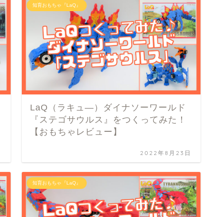
知育おもちゃ『LaQ』
LaQ（ラキュ―）ダイナソーワールド
『ステゴサウルス』をつくってみた！
【おもちゃレビュー】
日
2022年8月23日
知育おもちゃ『LaQ』