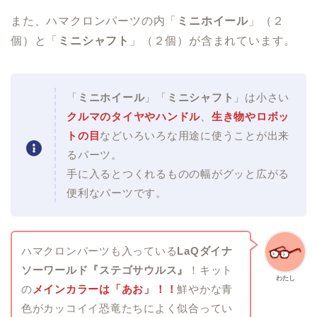
また、ハマクロンパーツの内「
ミニホイール
」（２
個）と「
ミニシャフト
」（２個）が含まれています。
「
ミニホイール
」「
ミニシャフト
」は小さい
クルマのタイヤやハンドル
、
生き物やロボッ
トの目
などいろいろな用途に使うことが出来
るパーツ。
手に入るとつくれるものの幅がグッと広がる
便利なパーツです。
ハマクロンパーツも入っている
LaQ
ダイナ
ソーワールド
『ステゴサウルス』
！キット
わたし
の
メインカラーは「あお」！！
鮮やかな青
色がカッコイイ恐竜たちによく似合ってい