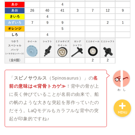
ホーム
知育おもちゃ『LaQ』
”ありいっちゃん”のプロフ
ィール
お問い合わせ
「
スピノサウルス
（Spinosaurus）」の
名
前の意味は≪背骨トカゲ≫
！背中の骨が上
わたし
に長く伸びていることが名前の由来で、船
の帆のような大きな突起を形作っていたの
だそう。LaQモデルもカラフルな背中の突
MENU
起が印象的ですね♪