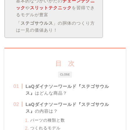
基本的なつかいかたの
チェーンテクニ
ック
や
スリットテクニック
を習得でき
るモデルが豊富
「
ステゴサウルス
」の胴体のつくり方
は一見の価値あり！
目 次
CLOSE
LaQ
ダイナソーワールド
『ステゴサウル
ス』
はどんな商品？
LaQ
ダイナソーワールド『ステゴサウル
ス』
の内容は？
パーツの種類と数
つくれるモデル