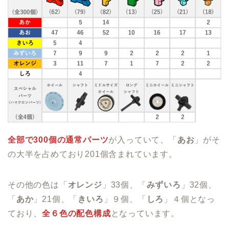
全部で300個の通常パーツ
が入っていて、「
あお
」がそ
の大半を占めており201個含まれています。
その他の色は「
オレンジ
」33個、「
みずいろ
」32個、
「
あか
」21個、「
きいろ
」９個、「
しろ
」４個となっ
ており、
全６色の配色構成
となっています。