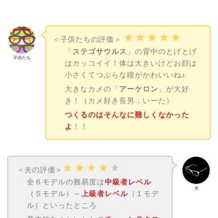
＜子供たちの評価＞
「
ステゴサウルス
」の背中のとげとげ
子供たち
はカッコイイ！体は大きいけどお顔は
小さくてつぶらな瞳がかわいいね♪
大きなカメの「
アーケロン
」が大好
き！（カメ好き長男：いーた）
つくるのはそんなに難しくなかった
よ
！！
＜夫の評価＞
全６モデルの難易度は
中級者レベル
夫
（５モデル）～
上級者レベ
ル
（１モデ
ル）といったところ