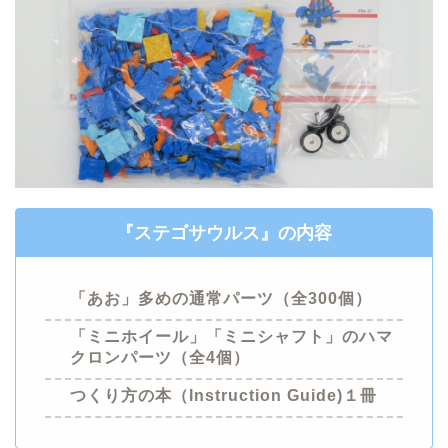
『ステゴサウルス』
の内容
「あお」多めの
通常パーツ
（全300個）
「ミニホイール」「ミニシャフト」のハマ
クロンパーツ（全4個）
つくり方
の本（Instruction Guide)１冊