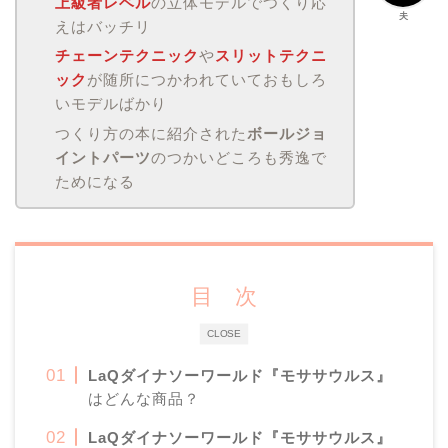
上級者レベル
の立体モデルでつくり応
夫
えはバッチリ
チェーンテクニック
や
スリットテクニ
ック
が随所につかわれていておもしろ
いモデルばかり
つくり方の本に紹介された
ボールジョ
イントパーツ
のつかいどころも秀逸で
ためになる
目 次
CLOSE
LaQ
ダイナソーワールド『モササウルス』
はどんな商品？
LaQ
ダイナソーワールド『モササウルス』