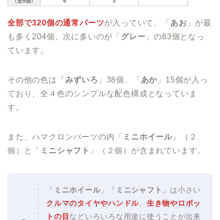
全部で320個の通常パーツ
が入っていて、「
あお
」が最
も多く204個、次に多いのが「
グレー
」の63個となっ
ています。
その他の色は「
みずいろ
」38個、「
あか
」15個が入っ
ており、全４色のシンプルな配色構成となっていま
す。
また、ハマクロンパーツの内「
ミニホイール
」（２
個）と「
ミニシャフト
」（２個）が含まれています。
「
ミニホイール
」「
ミニシャフト
」は小さい
クルマのタイヤやハンドル
、
生き物やロボッ
トの目
などいろいろな用途に使うことが出来