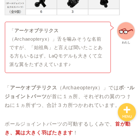
ホーム
「
アーケオプテリクス
知育おもちゃ『LaQ』
（Archaeopteryx）」舌を噛みそうな名前
わたし
ですが、「始祖鳥」と言えば聞いたことあ
”ありいっちゃん”のプロフ
る方もいるはず。LaQモデルも大きくて立
ィール
派な翼をたずさえています♪
お問い合わせ
「
アーケオプテリクス
（Archaeopteryx）」では
ボール
ジョイントパーツ
が首に１ヵ所、それぞれの翼のつけ
ねに１ヵ所ずつ、合計３カ所つかわれています。
MENU
ボールジョイントパーツの可動するしくみで、
首が動
き、翼は大きく羽ばたきます
！