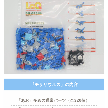
『
モササウルス
』
の内容
「あお」多めの
通常パーツ
（全320個）