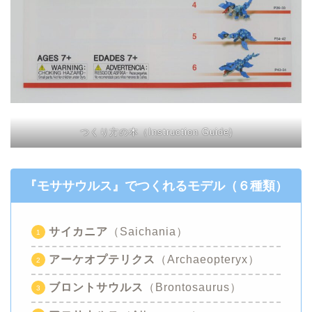
つくり方の本（Instruction Guide)
『
モササウルス
』
でつくれるモデル（６種類）
サイカニア
（Saichania）
アーケオプテリクス
（Archaeopteryx）
ブロントサウルス
（Brontosaurus）