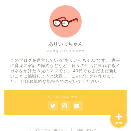
ホーム
ありいっちゃん
知育おもちゃ『LaQ』
メガネをかけた３児のママ
このブログを運営している”ありいっちゃん”です。 家事
”ありいっちゃん”のプロフ
に育児に家計の節約などなど、日々の生活に奮戦するメ
ィール
ガネをかけた３児のママです。 40代でもまだまだ新し
いことに挑戦しようと決意し、このブログを作りまし
た。 ぜひお気軽な気持ちでのぞいてください。
お問い合わせ
＼ Follow me ／
MENU
プライバシーポリシー
お問い合わせ