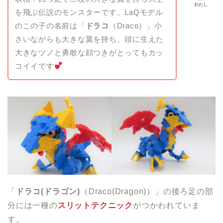
わたし
を飛ぶ伝説のモンスターです。LaQモデル
のこの子の名前は「
ドラコ
（Draco）」小
さいながらも大きな翼を持ち、頭に生えた
大きなツノと勇敢な顔つきがとってもカッ
コイイです
「
ドラコ(ドラゴン)
（Draco(Dragon)）」の後ろ足の部
分には一種の
スリットテクニック
がつかわれていま
す。