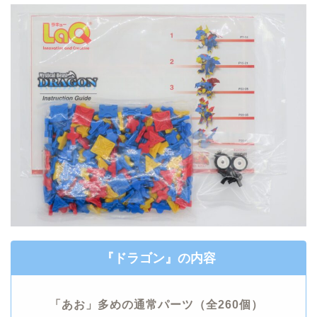
『
ドラゴン
』
の内容
「あお」多めの
通常パーツ
（全260個）