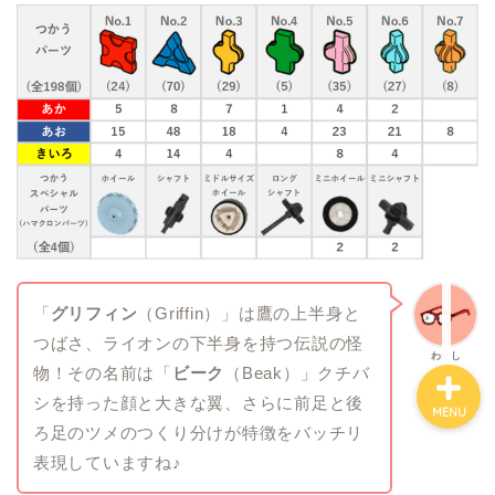
ホーム
知育おもちゃ『LaQ』
”ありいっちゃん”のプロフ
ィール
お問い合わせ
「
グリフィン
（Griffin）」は鷹の上半身と
つばさ、ライオンの下半身を持つ伝説の怪
わたし
物！その名前は「
ビーク
（Beak）」クチバ
シを持った顔と大きな翼、さらに前足と後
MENU
ろ足のツメのつくり分けが特徴をバッチリ
表現していますね♪